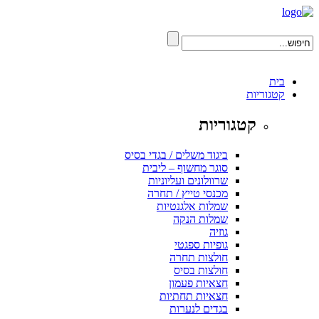
בית
קטגוריות
קטגוריות
ביגוד משלים / בגדי בסיס
סוגר מחשוף – ליבית
שרוולונים ועליוניות
מכנסי טייץ / תחרה
שמלות אלגנטיות
שמלות הנקה
גוזיה
גופיות ספגטי
חולצות תחרה
חולצות בסיס
חצאיות פעמון
חצאיות תחתיות
בגדים לנערות