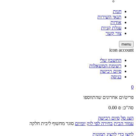
חנות
תנאי השירות
אודות
עגלת קניות
צור קשר
menu
icon account
החשבון שלי
רשימת המשאלות
סיום רכישה
כניסה
0
פריט/ים אחרונים שהתווספו
סה"כ:
₪
0.00
הצג סל
סיום רכישה
עמוד הבית
בחירה לפי לוק
יומיום
סוגר מחשוף ליבית חלקה
לחצו כדי להציג תמונות