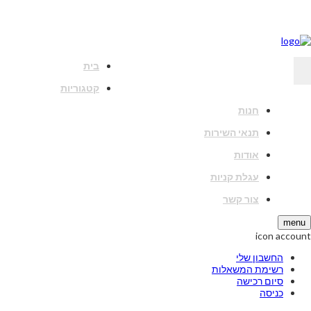
בית
קטגוריות
חנות
תנאי השירות
אודות
עגלת קניות
צור קשר
menu
icon account
החשבון שלי
רשימת המשאלות
סיום רכישה
כניסה