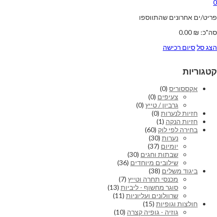
0
פריט/ים אחרונים שהתווספו
סה"כ:
₪
0.00
הצג סל
סיום רכישה
קטגוריות
אקססוריס
(0)
צעיפים
(0)
גרביון / טייץ
(0)
חזיות לנערות
(0)
חזיות הנקה
(1)
בחירה לפי לוק
(60)
נערות
(30)
יומיום
(37)
שבתות וחגים
(30)
שילובים מיוחדים
(36)
ביגוד משלים
(38)
מכנסי תחרה וטייץ
(7)
סוגר מחשוף - ליביות
(13)
שרוולונים ועליוניות
(11)
חולצות וגופיות
(15)
גוזיה - גופיה קצרה
(10)