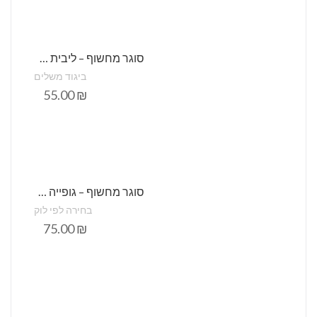
סוגר מחשוף – ליבית תחרה (העתק)
ביגוד משלים
55.00
₪
סוגר מחשוף – גופייה קצרה ,תחרה מתכווננת – סטודיו שני
בחירה לפי לוק
75.00
₪