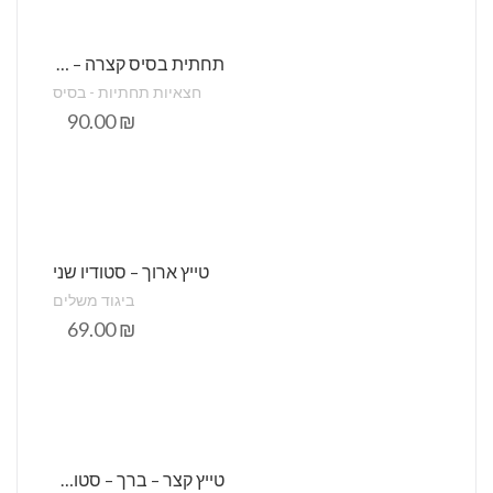
תחתית בסיס קצרה – חלק
חצאיות תחתיות - בסיס
90.00
₪
טייץ ארוך – סטודיו שני
ביגוד משלים
69.00
₪
טייץ קצר – ברך – סטודיו שני