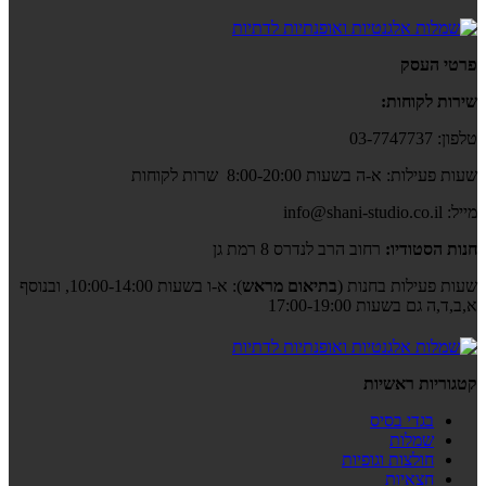
פרטי העסק
שירות לקוחות:
טלפון: 03-7747737
שעות פעילות: א-ה בשעות 8:00-20:00 שרות לקוחות
מייל: info@shani-studio.co.il
חנות הסטודיו:
רחוב הרב לנדרס 8 רמת גן
שעות פעילות בחנות (
בתיאום מראש
): א-ו בשעות 10:00-14:00, ובנוסף
א,ב,ד,ה גם בשעות 17:00-19:00
קטגוריות ראשיות
בגדי בסיס
שמלות
חולצות וגופיות
חצאיות