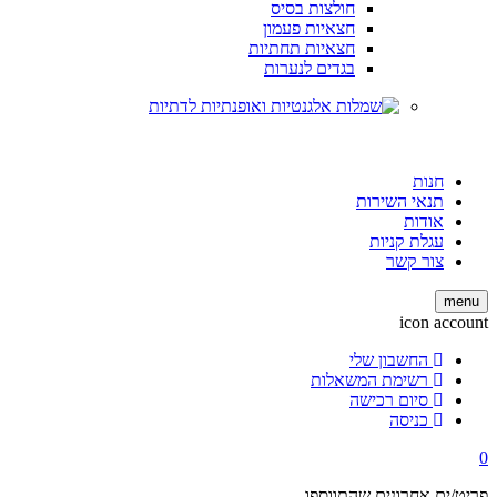
חולצות בסיס
חצאיות פעמון
חצאיות תחתיות
בגדים לנערות
חנות
תנאי השירות
אודות
עגלת קניות
צור קשר
menu
icon account
החשבון שלי
רשימת המשאלות
סיום רכישה
כניסה
0
פריט/ים אחרונים שהתווספו