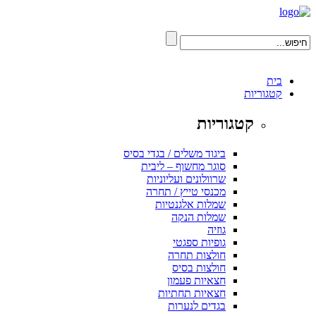
בית
קטגוריות
קטגוריות
ביגוד משלים / בגדי בסיס
סוגר מחשוף – ליבית
שרוולונים ועליוניות
מכנסי טייץ / תחרה
שמלות אלגנטיות
שמלות הנקה
גוזיה
גופיות ספגטי
חולצות תחרה
חולצות בסיס
חצאיות פעמון
חצאיות תחתיות
בגדים לנערות