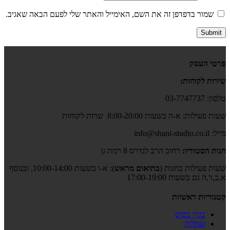
שמור בדפדפן זה את השם, האימייל והאתר שלי לפעם הבאה שאגיב.
פרטי העסק
שירות לקוחות:
טלפון: 03-7747737
שעות פעילות: א-ה בשעות 8:00-20:00 שרות לקוחות
מייל: info@shani-studio.co.il
חנות הסטודיו:
רחוב הרב לנדרס 8 רמת גן
שעות פעילות בחנות (
בתיאום מראש
): א-ו בשעות 10:00-14:00, ובנוסף
א,ב,ד,ה גם בשעות 17:00-19:00
קטגוריות ראשיות
בגדי בסיס
שמלות