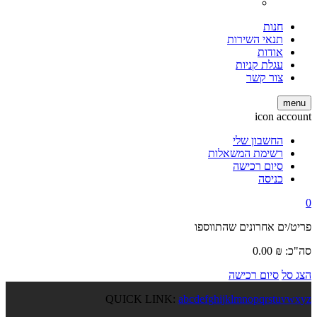
חנות
תנאי השירות
אודות
עגלת קניות
צור קשר
menu
icon account
החשבון שלי
רשימת המשאלות
סיום רכישה
כניסה
0
פריט/ים אחרונים שהתווספו
סה"כ:
₪
0.00
הצג סל
סיום רכישה
QUICK LINK:
a
b
c
d
e
f
g
h
i
j
k
l
m
n
o
p
q
r
s
t
u
v
w
x
y
z