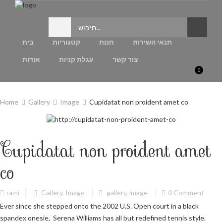
תנאי השירות
חנות
קטגוריות
בית
צור קשר
עגלת קניות
אודות
0
Home
Gallery
Image
Cupidatat non proident amet co
Cupidatat non proident amet
co
rami
Gallery
,
Image
gallery
,
image
0 Comment
Ever since she stepped onto the 2002 U.S. Open court in a black
spandex onesie, Serena Williams has all but redefined tennis style.