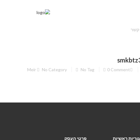
 קשר
smkbtz
Meir
No Category
No Tag
0 Comment
וריות ראשיות
פרטי העסק