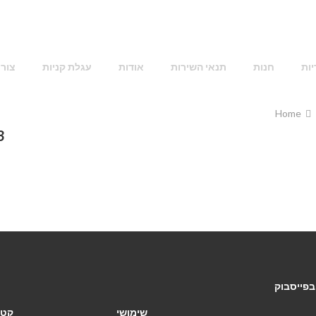
יות
חנות
תנאי השירות
אודות
עגלת קניות
צור
Home
3
בפייסבוק
שימושי
קטג