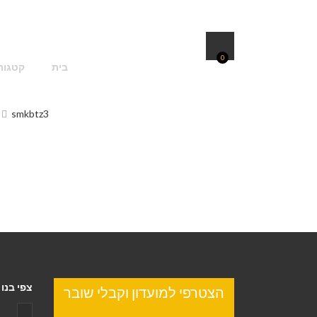
0
בית
קטגור
smkbtz3
צפי בנו 
הצטרפי למועדון וקבלי שובר