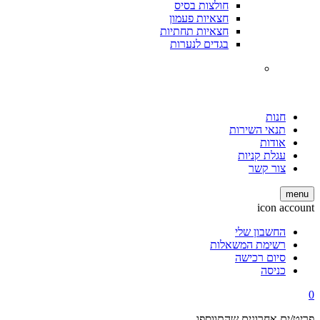
חולצות בסיס
חצאיות פעמון
חצאיות תחתיות
בגדים לנערות
חנות
תנאי השירות
אודות
עגלת קניות
צור קשר
menu
icon account
החשבון שלי
רשימת המשאלות
סיום רכישה
כניסה
0
פריט/ים אחרונים שהתווספו