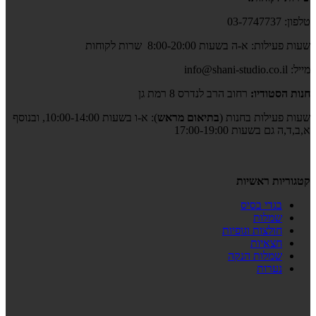
טלפון: 03-7747737
שעות פעילות: א-ה בשעות 8:00-20:00 שרות לקוחות
מייל: info@shani-studio.co.il
חנות הסטודיו:
רחוב הרב לנדרס 8 רמת גן
שעות פעילות בחנות (
בתיאום מראש
): א-ו בשעות 10:00-14:00, ובנוסף
א,ב,ד,ה גם בשעות 17:00-19:00
קטגוריות ראשיות
בגדי בסיס
שמלות
חולצות וגופיות
חצאיות
שמלות הנקה
נערות