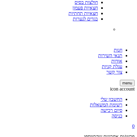
חולצות בסיס
חצאיות פעמון
חצאיות תחתיות
בגדים לנערות
חנות
תנאי השירות
אודות
עגלת קניות
צור קשר
menu
icon account
החשבון שלי
רשימת המשאלות
סיום רכישה
כניסה
0
פריט/ים אחרונים שהתווספו