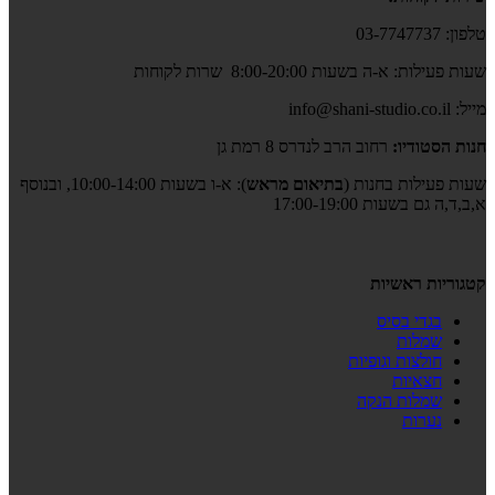
טלפון: 03-7747737
שעות פעילות: א-ה בשעות 8:00-20:00 שרות לקוחות
מייל: info@shani-studio.co.il
חנות הסטודיו:
רחוב הרב לנדרס 8 רמת גן
שעות פעילות בחנות (
בתיאום מראש
): א-ו בשעות 10:00-14:00, ובנוסף
א,ב,ד,ה גם בשעות 17:00-19:00
קטגוריות ראשיות
בגדי בסיס
שמלות
חולצות וגופיות
חצאיות
שמלות הנקה
נערות