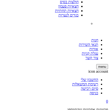
חולצות בסיס
חצאיות פעמון
חצאיות תחתיות
בגדים לנערות
חנות
תנאי השירות
אודות
עגלת קניות
צור קשר
menu
icon account
החשבון שלי
רשימת המשאלות
סיום רכישה
כניסה
0
פריט/ים אחרונים שהתווספו