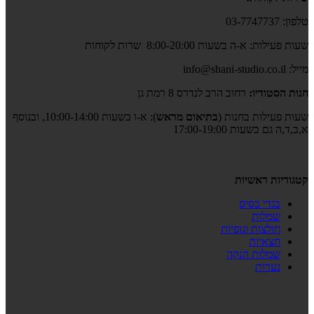
טלפון: 03-7747737
שעות פעילות: א-ה בשעות 8:00-20:00 שרות לקוחות
מייל: info@shani-studio.co.il
חנות הסטודיו:
רחוב הרב לנדרס 8 רמת גן
שעות פעילות בחנות (
בתיאום מראש
): א-ו בשעות 10:00-14:00, ובנוסף
א,ב,ד,ה גם בשעות 17:00-19:00
קטגוריות ראשיות
בגדי בסיס
שמלות
חולצות וגופיות
חצאיות
שמלות הנקה
נערות