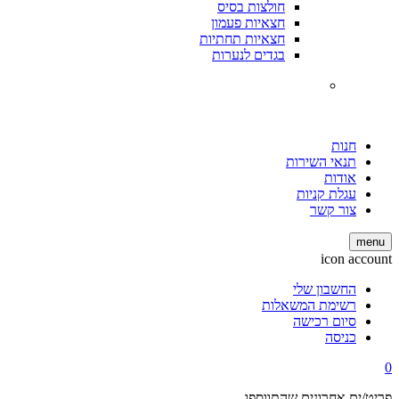
חולצות בסיס
חצאיות פעמון
חצאיות תחתיות
בגדים לנערות
חנות
תנאי השירות
אודות
עגלת קניות
צור קשר
menu
icon account
החשבון שלי
רשימת המשאלות
סיום רכישה
כניסה
0
פריט/ים אחרונים שהתווספו