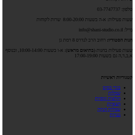
טלפון: 03-7747737
שעות פעילות: א-ה בשעות 8:00-20:00 שרות לקוחות
מייל: info@shani-studio.co.il
חנות הסטודיו:
רחוב הרב לנדרס 8 רמת גן
שעות פעילות בחנות (
בתיאום מראש
): א-ו בשעות 10:00-14:00, ובנוסף
א,ב,ד,ה גם בשעות 17:00-19:00
קטגוריות ראשיות
בגדי בסיס
שמלות
חולצות וגופיות
חצאיות
שמלות הנקה
נערות