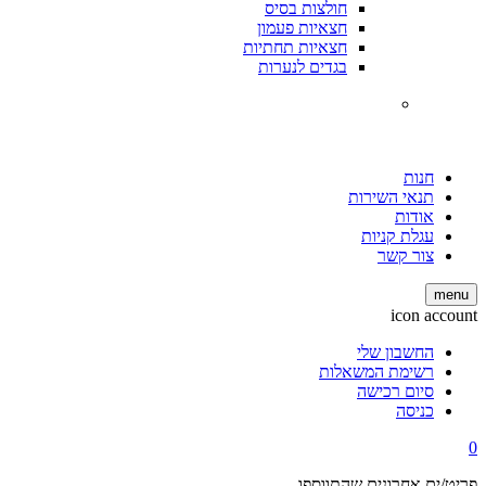
חולצות בסיס
חצאיות פעמון
חצאיות תחתיות
בגדים לנערות
חנות
תנאי השירות
אודות
עגלת קניות
צור קשר
menu
icon account
החשבון שלי
רשימת המשאלות
סיום רכישה
כניסה
0
פריט/ים אחרונים שהתווספו