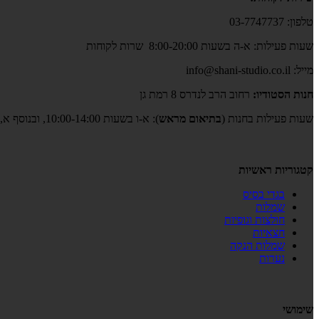
טלפון: 03-7747737
שעות פעילות: א-ה בשעות 8:00-20:00 שרות לקוחות
מייל: info@shani-studio.co.il
חנות הסטודיו:
רחוב הרב לנדרס 8 רמת גן
שעות פעילות בחנות (
בתיאום מראש
): א-ו בשעות 10:00-14:00, ובנוסף א,ב,ד,ה גם בשעות 17:00-19:00
קטגוריות ראשיות
בגדי בסיס
שמלות
חולצות וגופיות
חצאיות
שמלות הנקה
נערות
שימושי