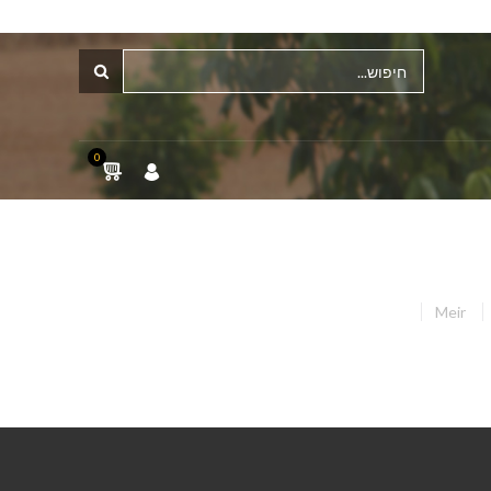
0
Meir