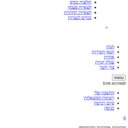
חולצות בסיס
חצאיות פעמון
חצאיות תחתיות
בגדים לנערות
חנות
תנאי השירות
אודות
עגלת קניות
צור קשר
menu
icon account
החשבון שלי
רשימת המשאלות
סיום רכישה
כניסה
0
פריט/ים אחרונים שהתווספו