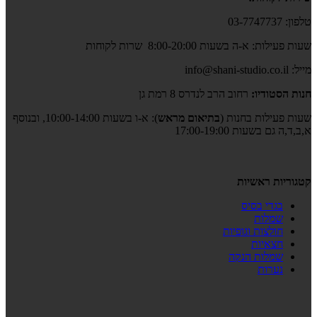
טלפון: 03-7747737
שעות פעילות: א-ה בשעות 8:00-20:00 שרות לקוחות
מייל: info@shani-studio.co.il
חנות הסטודיו:
רחוב הרב לנדרס 8 רמת גן
שעות פעילות בחנות (
בתיאום מראש
): א-ו בשעות 10:00-14:00, ובנוסף
א,ב,ד,ה גם בשעות 17:00-19:00
קטגוריות ראשיות
בגדי בסיס
שמלות
חולצות וגופיות
חצאיות
שמלות הנקה
נערות