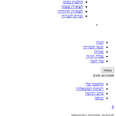
חולצות בסיס
חצאיות פעמון
חצאיות תחתיות
בגדים לנערות
חנות
תנאי השירות
אודות
עגלת קניות
צור קשר
menu
icon account
החשבון שלי
רשימת המשאלות
סיום רכישה
כניסה
0
פריט/ים אחרונים שהתווספו