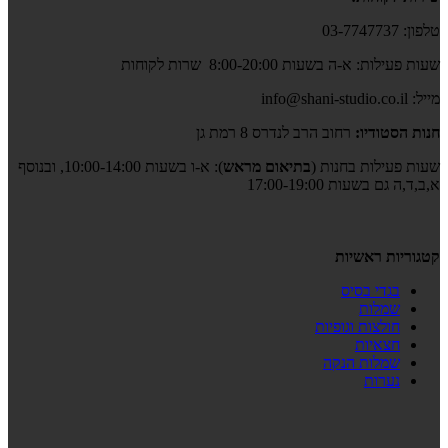
טלפון: 03-7747737
שעות פעילות: א-ה בשעות 8:00-20:00 שרות לקוחות
מייל: info@shani-studio.co.il
חנות הסטודיו:
רחוב הרב לנדרס 8 רמת גן
שעות פעילות בחנות (
בתיאום מראש
): א-ו בשעות 10:00-14:00, ובנוסף
א,ב,ד,ה גם בשעות 17:00-19:00
קטגוריות ראשיות
בגדי בסיס
שמלות
חולצות וגופיות
חצאיות
שמלות הנקה
נערות