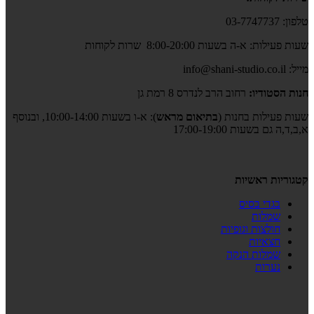
טלפון: 03-7747737
שעות פעילות: א-ה בשעות 8:00-20:00 שרות לקוחות
מייל: info@shani-studio.co.il
חנות הסטודיו:
רחוב הרב לנדרס 8 רמת גן
שעות פעילות בחנות (
בתיאום מראש
): א-ו בשעות 10:00-14:00, ובנוסף
א,ב,ד,ה גם בשעות 17:00-19:00
קטגוריות ראשיות
בגדי בסיס
שמלות
חולצות וגופיות
חצאיות
שמלות הנקה
נערות