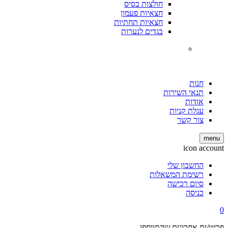
חולצות בסיס
חצאיות פעמון
חצאיות תחתיות
בגדים לנערות
חנות
תנאי השירות
אודות
עגלת קניות
צור קשר
menu
icon account
החשבון שלי
רשימת המשאלות
סיום רכישה
כניסה
0
פריט/ים אחרונים שהתווספו