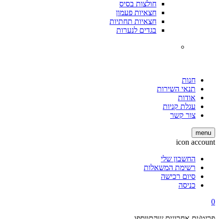
חולצות בסיס
חצאיות פעמון
חצאיות תחתיות
בגדים לנערות
חנות
תנאי השירות
אודות
עגלת קניות
צור קשר
menu
icon account
החשבון שלי
רשימת המשאלות
סיום רכישה
כניסה
0
פריט/ים אחרונים שהתווספו