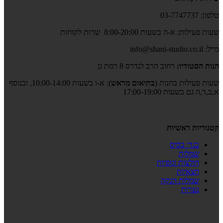
טלפון: 03-7747737
שעות פעילות: א-ה בשעות 8:00-20:00 שרות לקוחות
מייל: info@shani-studio.co.il
חנות הסטודיו:
רחוב הרב לנדרס 8 רמת גן
שעות פעילות בחנות (
בתיאום מראש
): א-ו בשעות 10:00-14:00, ובנוסף
א,ב,ד,ה גם בשעות 17:00-19:00
קטגוריות ראשיות
בגדי בסיס
שמלות
חולצות וגופיות
חצאיות
שמלות הנקה
נערות