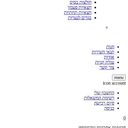
חולצות בסיס
חצאיות פעמון
חצאיות תחתיות
בגדים לנערות
חנות
תנאי השירות
אודות
עגלת קניות
צור קשר
menu
icon account
החשבון שלי
רשימת המשאלות
סיום רכישה
כניסה
0
פריט/ים אחרונים שהתווספו