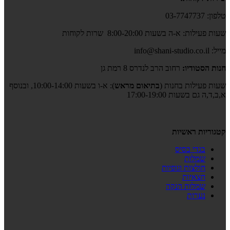
טלפון: 03-7747737
שעות פעילות: א-ה בשעות 8:00-20:00 שרות לקוחות
מייל: info@shani-studio.co.il
חנות הסטודיו:
רחוב הרב לנדרס 8 רמת גן
שעות פעילות בחנות (
בתיאום מראש
): א-ו בשעות 10:00-14:00, ובנוסף
א,ב,ד,ה גם בשעות 17:00-19:00
קטגוריות ראשיות
בגדי בסיס
שמלות
חולצות וגופיות
חצאיות
שמלות הנקה
נערות