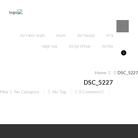
בית
קטגוריות
חנות
תנאי השירות
אודות
עגלת קניות
צור קשר
0
Home
DSC_5227
DSC_5227
Meir
No Category
No Tag
0 Comment