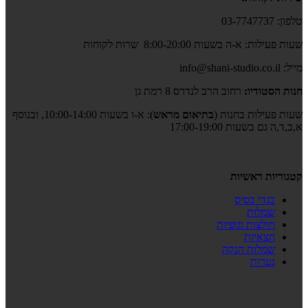
טלפון: 03-7747737
שעות פעילות: א-ה בשעות 8:00-20:00 שרות לקוחות
מייל: info@shani-studio.co.il
חנות הסטודיו:
רחוב הרב לנדרס 8 רמת גן
שעות פעילות בחנות (
בתיאום מראש
): א-ו בשעות 10:00-14:00, ובנוסף
א,ב,ד,ה גם בשעות 17:00-19:00
קטגוריות ראשיות
בגדי בסיס
שמלות
חולצות וגופיות
חצאיות
שמלות הנקה
נערות