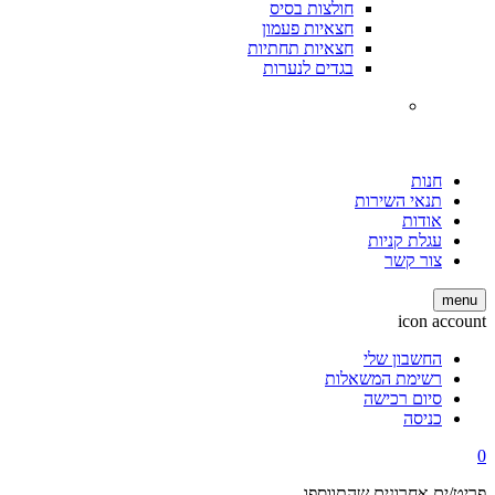
חולצות בסיס
חצאיות פעמון
חצאיות תחתיות
בגדים לנערות
חנות
תנאי השירות
אודות
עגלת קניות
צור קשר
menu
icon account
החשבון שלי
רשימת המשאלות
סיום רכישה
כניסה
0
פריט/ים אחרונים שהתווספו