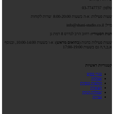
טלפון: 03-7747737
שעות פעילות: א-ה בשעות 8:00-20:00 שרות לקוחות
מייל: info@shani-studio.co.il
חנות הסטודיו:
רחוב הרב לנדרס 8 רמת גן
שעות פעילות בחנות (
בתיאום מראש
): א-ו בשעות 10:00-14:00, ובנוסף
א,ב,ד,ה גם בשעות 17:00-19:00
קטגוריות ראשיות
בגדי בסיס
שמלות
חולצות וגופיות
חצאיות
שמלות הנקה
נערות