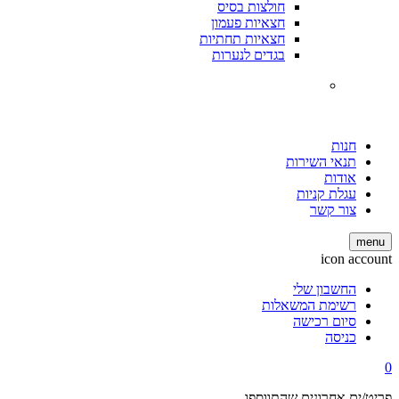
חולצות בסיס
חצאיות פעמון
חצאיות תחתיות
בגדים לנערות
חנות
תנאי השירות
אודות
עגלת קניות
צור קשר
menu
icon account
החשבון שלי
רשימת המשאלות
סיום רכישה
כניסה
0
פריט/ים אחרונים שהתווספו