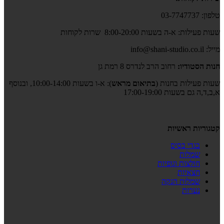
טלפון: 03-7747737
שעות פעילות: א-ה בשעות 8:00-20:00 שרות לקוחות
מייל: info@shani-studio.co.il
חנות הסטודיו:
רחוב הרב לנדרס 8 רמת גן
שעות פעילות בחנות (
בתיאום מראש
): א-ו בשעות 10:00-14:00, ובנוסף
א,ב,ד,ה גם בשעות 17:00-19:00
קטגוריות ראשיות
בגדי בסיס
שמלות
חולצות וגופיות
חצאיות
שמלות הנקה
נערות