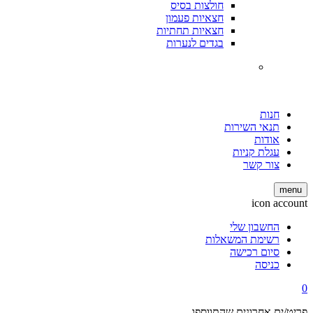
חולצות בסיס
חצאיות פעמון
חצאיות תחתיות
בגדים לנערות
חנות
תנאי השירות
אודות
עגלת קניות
צור קשר
menu
icon account
החשבון שלי
רשימת המשאלות
סיום רכישה
כניסה
0
פריט/ים אחרונים שהתווספו