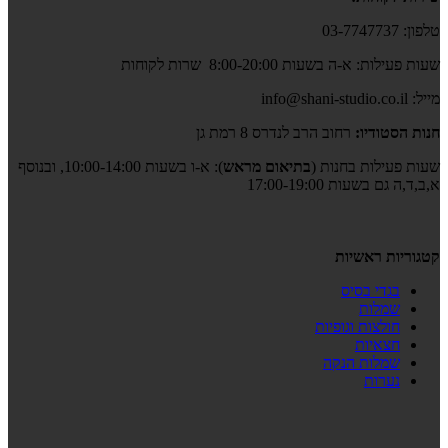
טלפון: 03-7747737
שעות פעילות: א-ה בשעות 8:00-20:00 שרות לקוחות
מייל: info@shani-studio.co.il
חנות הסטודיו:
רחוב הרב לנדרס 8 רמת גן
שעות פעילות בחנות (
בתיאום מראש
): א-ו בשעות 10:00-14:00, ובנוסף
א,ב,ד,ה גם בשעות 17:00-19:00
קטגוריות ראשיות
בגדי בסיס
שמלות
חולצות וגופיות
חצאיות
שמלות הנקה
נערות