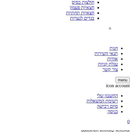
חולצות בסיס
חצאיות פעמון
חצאיות תחתיות
בגדים לנערות
חנות
תנאי השירות
אודות
עגלת קניות
צור קשר
menu
icon account
החשבון שלי
רשימת המשאלות
סיום רכישה
כניסה
0
פריט/ים אחרונים שהתווספו