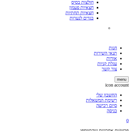
חולצות בסיס
חצאיות פעמון
חצאיות תחתיות
בגדים לנערות
חנות
תנאי השירות
אודות
עגלת קניות
צור קשר
menu
icon account
החשבון שלי
רשימת המשאלות
סיום רכישה
כניסה
0
פריט/ים אחרונים שהתווספו