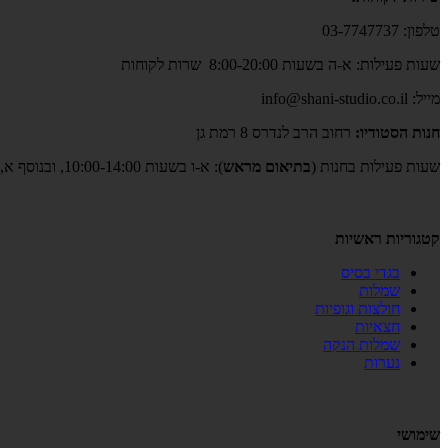
טלפון: 03-7747737
שעות פעילות: א-ה בשעות 8:00-20:00 שרות לקוחות
מייל: info@shani-studio.co.il
חנות הסטודיו:
רחוב הרב לנדרס 8 רמת גן
שעות פעילות בחנות (
בתיאום מראש
): א-ו בשעות 10:00-14:00, ובנוסף א,ב,ד,ה גם בשעות 17:00-19:00
קטגוריות ראשיות
בגדי בסיס
שמלות
חולצות וגופיות
חצאיות
שמלות הנקה
נערות
שימושי