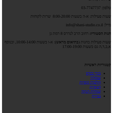
טלפון: 03-7747737
שעות פעילות: א-ה בשעות 8:00-20:00 שרות לקוחות
מייל: info@shani-studio.co.il
חנות הסטודיו:
רחוב הרב לנדרס 8 רמת גן
שעות פעילות בחנות (
בתיאום מראש
): א-ו בשעות 10:00-14:00, ובנוסף
א,ב,ד,ה גם בשעות 17:00-19:00
קטגוריות ראשיות
בגדי בסיס
שמלות
חולצות וגופיות
חצאיות
שמלות הנקה
נערות