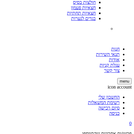
חולצות בסיס
חצאיות פעמון
חצאיות תחתיות
בגדים לנערות
חנות
תנאי השירות
אודות
עגלת קניות
צור קשר
menu
icon account
החשבון שלי
רשימת המשאלות
סיום רכישה
כניסה
0
פריט/ים אחרונים שהתווספו