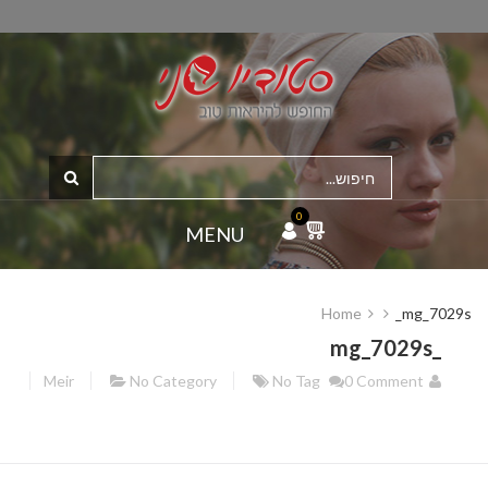
0
MENU
Home
_mg_7029s
_mg_7029s
Meir
No Category
No Tag
0 Comment