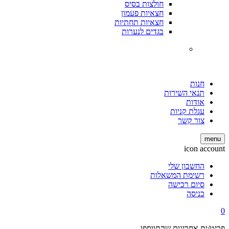
חולצות בסיס
חצאיות פעמון
חצאיות תחתיות
בגדים לנערות
חנות
תנאי השירות
אודות
עגלת קניות
צור קשר
menu
icon account
החשבון שלי
רשימת המשאלות
סיום רכישה
כניסה
0
פריט/ים אחרונים שהתווספו