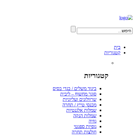
בית
קטגוריות
קטגוריות
ביגוד משלים / בגדי בסיס
סוגר מחשוף – ליבית
שרוולונים ועליוניות
מכנסי טייץ / תחרה
שמלות אלגנטיות
שמלות הנקה
גוזיה
גופיות ספגטי
חולצות תחרה