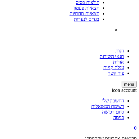
חולצות בסיס
חצאיות פעמון
חצאיות תחתיות
בגדים לנערות
חנות
תנאי השירות
אודות
עגלת קניות
צור קשר
menu
icon account
החשבון שלי
רשימת המשאלות
סיום רכישה
כניסה
0
פריט/ים אחרונים שהתווספו