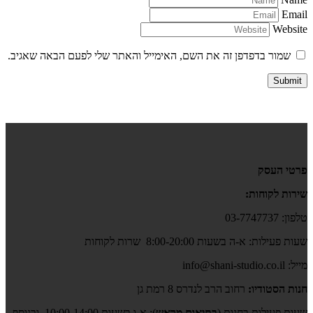
Email
Website
שמור בדפדפן זה את השם, האימייל והאתר שלי לפעם הבאה שאגיב.
פרטי העסק
שירות לקוחות:
טלפון: 03-7747737
שעות פעילות: א-ה בשעות 8:00-20:00 שרות לקוחות
מייל: info@shani-studio.co.il
חנות הסטודיו:
רחוב הרב לנדרס 8 רמת גן
שעות פעילות בחנות (
בתיאום מראש
): א-ו בשעות 10:00-14:00, ובנוסף