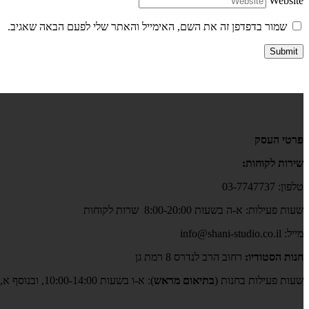
Website
שמור בדפדפן זה את השם, האימייל והאתר שלי לפעם הבאה שאגיב.
פרטי העסק
שירות לקוחות:
טלפון: 03-7747737
שעות פעילות: א-ה בשעות 8:00-20:00 שרות לקוחות
מייל: info@shani-studio.co.il
חנות הסטודיו:
רחוב הרב לנדרס 8 רמת גן
שעות פעילות בחנות (
בתיאום מראש
): א-ו בשעות 10:00-14:00, ובנוסף א,ב,ד,ה גם בשעות 17:00-19:00