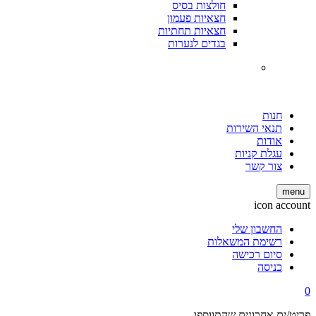
חולצות בסיס
חצאיות פעמון
חצאיות תחתיות
בגדים לנערות
חנות
תנאי השירות
אודות
עגלת קניות
צור קשר
menu
icon account
החשבון שלי
רשימת המשאלות
סיום רכישה
כניסה
0
פריט/ים אחרונים שהתווספו