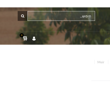
0
Meir