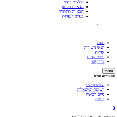
חולצות בסיס
חצאיות פעמון
חצאיות תחתיות
בגדים לנערות
חנות
תנאי השירות
אודות
עגלת קניות
צור קשר
m
icon ac
החשבון שלי
רשימת המשאלות
סיום רכישה
כניסה
ים אחרונים שהתווספו