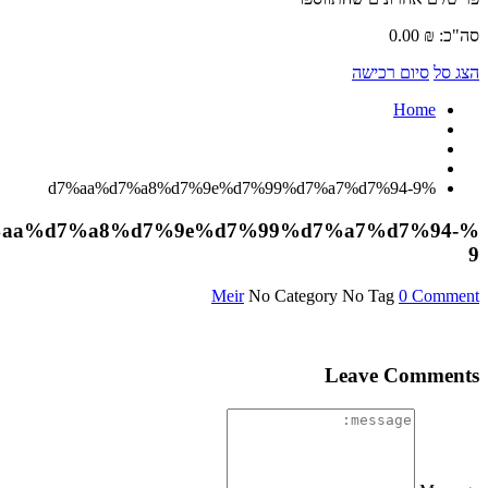
0.00
₪
ל
סיום רכישה
Home
%d7%aa%d7%a8%d7%9e%d7%99%d7%a7%d7%94-9
%d7%aa%d7%a8%d7%9e%d7%99%d7%a7%d7%94
Meir
No Category
No Tag
0 Com
Leave Comme