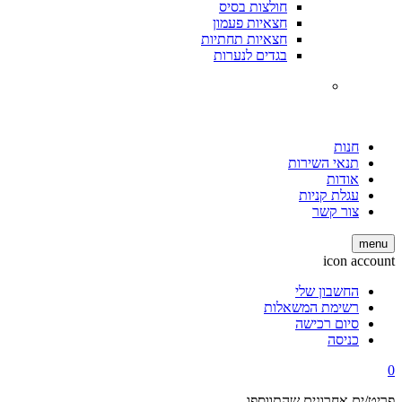
חולצות בסיס
חצאיות פעמון
חצאיות תחתיות
בגדים לנערות
חנות
תנאי השירות
אודות
עגלת קניות
צור קשר
menu
icon account
החשבון שלי
רשימת המשאלות
סיום רכישה
כניסה
0
פריט/ים אחרונים שהתווספו