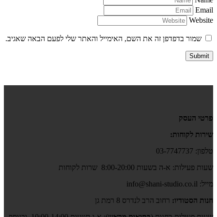
Email
Website
שמור בדפדפן זה את השם, האימייל והאתר שלי לפעם הבאה שאגיב.
פרטי העסק
שירות לקוחות:
טלפון: 03-7747737
שעות פעילות: א-ה בשעות 8:00-20:00 שרות לקוחות
מייל: info@shani-studio.co.il
חנות הסטודיו:
רחוב הרב לנדרס 8 רמת גן
שעות פעילות בחנות (
בתיאום מראש
): א-ו בשעות 10:00-14:00, ובנוסף