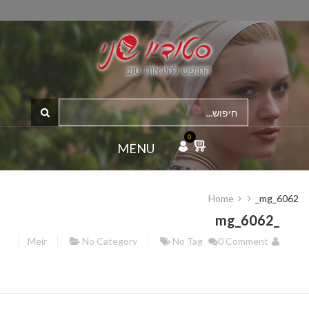
0
MENU
Home
_mg_6062
_mg_6062
Meir
No Category
No Tag
0 Comment