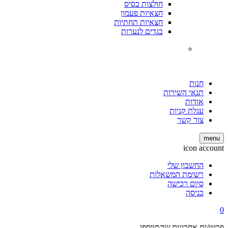
חולצות בסיס
חצאיות פעמון
חצאיות תחתיות
בגדים לנערות
חנות
תנאי השירות
אודות
עגלת קניות
צור קשר
menu
icon account
החשבון שלי
רשימת המשאלות
סיום רכישה
כניסה
0
פריט/ים אחרונים שהתווספו