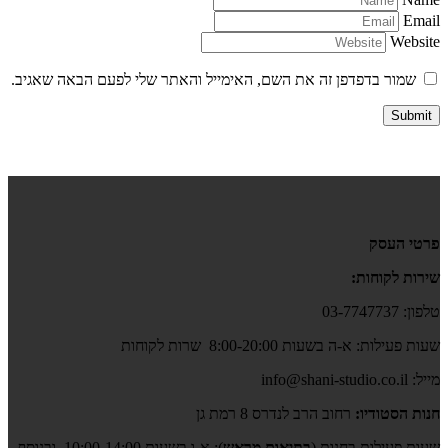
Email
Website
שמור בדפדפן זה את השם, האימייל והאתר שלי לפעם הבאה שאגיב.
פרטי העסק
שירות לקוחות:
טלפון: 03-7747737
שעות פעילות: א-ה בשעות 8:00-20:00 שרות לקוחות
מייל: info@shani-studio.co.il
חנות הסטודיו:
רחוב הרב לנדרס 8 רמת גן
שעות פעילות בחנות (
בתיאום מראש
): א-ו בשעות 10:00-14:00, ובנוסף