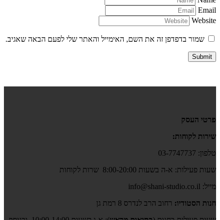
Email
Website
שמור בדפדפן זה את השם, האימייל והאתר שלי לפעם הבאה שאגיב.
פרטי העסק
שירות לקוחות:
טלפון: 03-7747737
שעות פעילות: א-ה בשעות 8:00-20:00 שרות לקוחות
מייל: info@shani-studio.co.il
חנות הסטודיו:
רחוב הרב לנדרס 8 רמת גן
שעות פעילות בחנות (
בתיאום מראש
): א-ו בשעות 10:00-14:00, ובנוסף