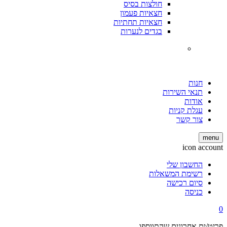
חולצות בסיס
חצאיות פעמון
חצאיות תחתיות
בגדים לנערות
חנות
תנאי השירות
אודות
עגלת קניות
צור קשר
menu
icon account
החשבון שלי
רשימת המשאלות
סיום רכישה
כניסה
0
פריט/ים אחרונים שהתווספו