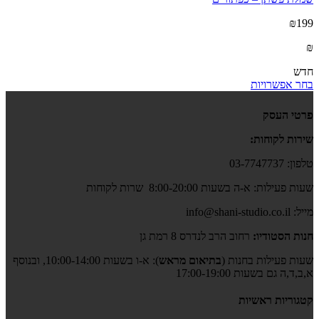
₪199
₪
חדש
בחר אפשרויות
פרטי העסק
שירות לקוחות:
טלפון: 03-7747737
שעות פעילות: א-ה בשעות 8:00-20:00 שרות לקוחות
מייל: info@shani-studio.co.il
חנות הסטודיו:
רחוב הרב לנדרס 8 רמת גן
שעות פעילות בחנות (
בתיאום מראש
): א-ו בשעות 10:00-14:00, ובנוסף
א,ב,ד,ה גם בשעות 17:00-19:00
קטגוריות ראשיות