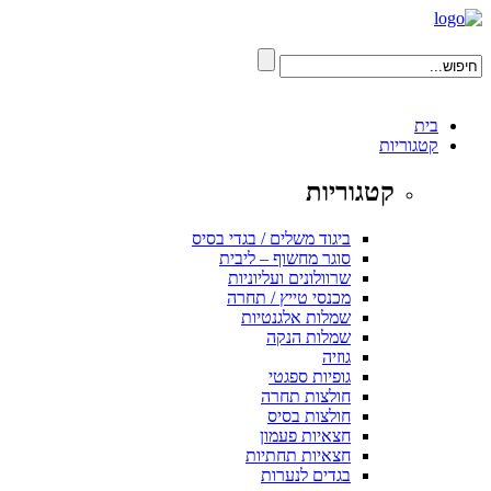
בית
קטגוריות
קטגוריות
ביגוד משלים / בגדי בסיס
סוגר מחשוף – ליבית
שרוולונים ועליוניות
מכנסי טייץ / תחרה
שמלות אלגנטיות
שמלות הנקה
גוזיה
גופיות ספגטי
חולצות תחרה
חולצות בסיס
חצאיות פעמון
חצאיות תחתיות
בגדים לנערות