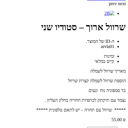
prev
next
שרוול ארוך – סטודיו שני
ה-ID של המוצר.
arvla01
זמינות
קיים במלאי
מאריך שרוול לשמלה
הוספת שרוול לשמלה קצרת שרוול
בד סמפוניה נוח ונעים
נצמד עם תיקתק לכתפיות החזייה בחלק העליון .
***** שרוול עם תחרה – יש לתאם טלפונית *****
55.00
₪