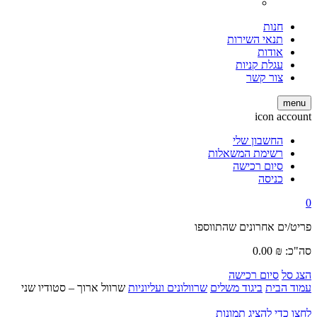
חנות
תנאי השירות
אודות
עגלת קניות
צור קשר
menu
icon account
החשבון שלי
רשימת המשאלות
סיום רכישה
כניסה
0
פריט/ים אחרונים שהתווספו
סה"כ:
₪
0.00
הצג סל
סיום רכישה
עמוד הבית
ביגוד משלים
שרוולונים ועליוניות
שרוול ארוך – סטודיו שני
לחצו כדי להציג תמונות