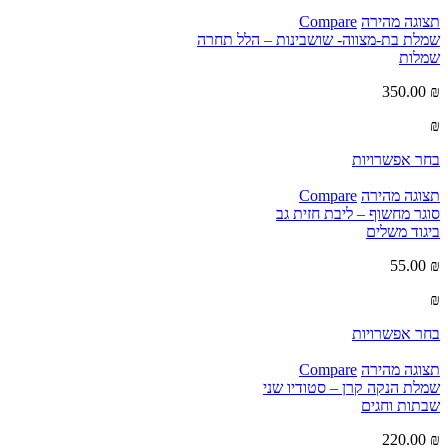
תצוגה מהירה
Compare
שמלת בת-מצווה- שושבינות – הלל תחרה
שמלות
350.00
₪
₪
בחר אפשרויות
תצוגה מהירה
Compare
סוגר מחשוף – ליבת חזית גב
ביגוד משלים
55.00
₪
₪
בחר אפשרויות
תצוגה מהירה
Compare
שמלת הנקה קרן – סטודיו שני
שבתות וחגים
220.00
₪