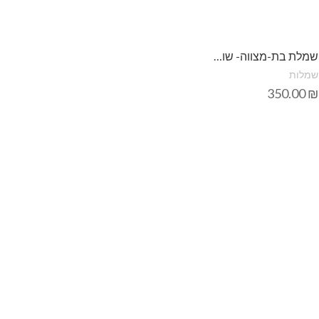
שמלת בת-מצווה- שושבינות – הלל תחרה
שמלות
350.00
₪