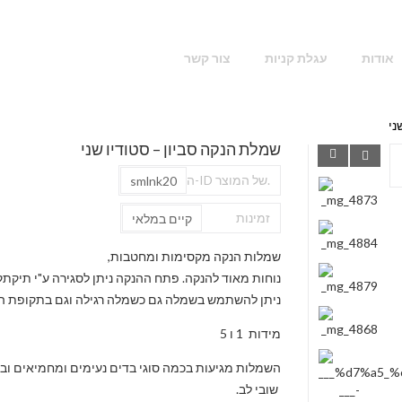
אודות
עגלת קניות
צור קשר
ני
שמלת הנקה סביון – סטודיו שני
ה-ID של המוצר.
smlnk20
זמינות
קיים במלאי
שמלות הנקה מקסימות ומחטבות,
נוחות מאוד להנקה. פתח ההנקה ניתן לסגירה ע"י תיקתק
ניתן להשתמש בשמלה גם כשמלה רגילה וגם בתקופת ההר
מידות 1 ו 5
השמלות מגיעות בכמה סוגי בדים נעימים ומחמיאים וב
שובי לב.