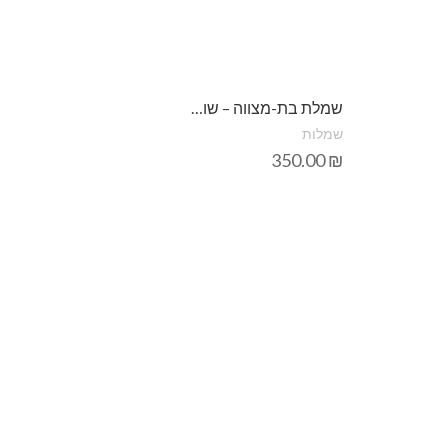
שמלת בת-מצווה – שושבינות – הלל לבן
שמלות
350.00
₪