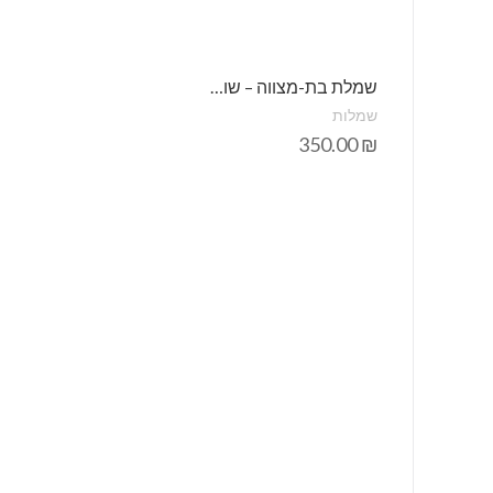
שמלת בת-מצווה – שושבינות – הלל קרם
שמלות
350.00
₪