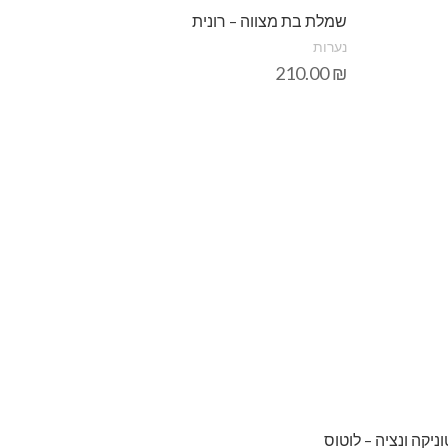
שמלת בת מצווה – רונית
נערות
210.00
₪
וניקה ונציה – לוטוס