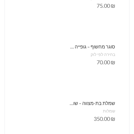
75.00
₪
סוגר מחשוף – גופייה קצרה חלקה מתכווננת – סטודיו שני
בחירה לפי לוק
70.00
₪
שמלת בת-מצווה – שושבינות – הלל לבן
שמלות
350.00
₪