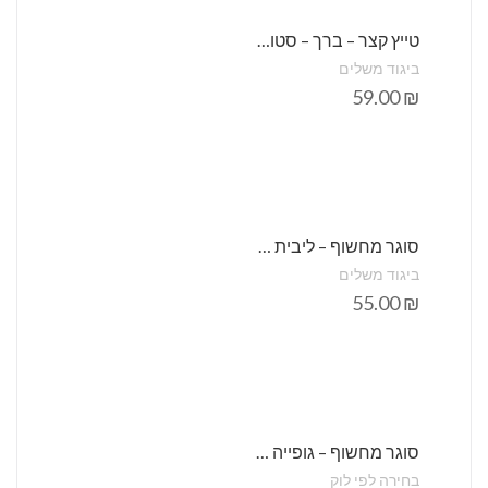
טייץ קצר – ברך – סטודיו שני
ביגוד משלים
59.00
₪
סוגר מחשוף – ליבית תחרה (העתק)
ביגוד משלים
55.00
₪
סוגר מחשוף – גופייה קצרה ,תחרה מתכווננת – סטודיו שני
בחירה לפי לוק