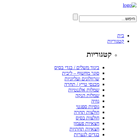
בית
קטגוריות
קטגוריות
ביגוד משלים / בגדי בסיס
סוגר מחשוף – ליבית
שרוולונים ועליוניות
מכנסי טייץ / תחרה
שמלות אלגנטיות
שמלות הנקה
גוזיה
גופיות ספגטי
חולצות תחרה
חולצות בסיס
חצאיות פעמון
חצאיות תחתיות
בגדים לנערות