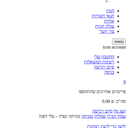
חנות
תנאי השירות
אודות
עגלת קניות
צור קשר
menu
icon account
החשבון שלי
רשימת המשאלות
סיום רכישה
כניסה
0
פריט/ים אחרונים שהתווספו
סה"כ:
₪
0.00
הצג סל
סיום רכישה
עמוד הבית
שמלות
טוניקה
טוניקה ונציה – עלי דפנה
לחצו כדי להציג תמונות