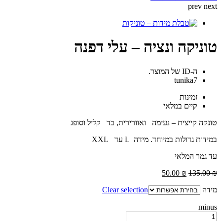
prev
next
טוניקה ונציה – עלי דפנה
ה-ID של המוצר.
tunika7
זמינות
קיים במלאי
טונקה קייצית – נעימה ואוורירית, בד קליל וסופג
במידות גדולות במיוחד. מידה L עד XXL
עד גמר המלאי
50.00
₪
135.00
₪
מידה
Clear selection
minus