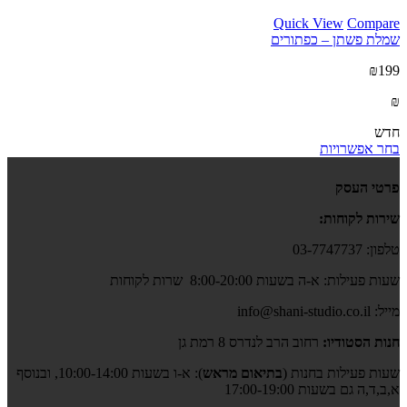
Quick View
Compare
שמלת פשתן – כפתורים
₪199
₪
חדש
בחר אפשרויות
פרטי העסק
שירות לקוחות:
טלפון: 03-7747737
שעות פעילות: א-ה בשעות 8:00-20:00 שרות לקוחות
מייל: info@shani-studio.co.il
חנות הסטודיו:
רחוב הרב לנדרס 8 רמת גן
שעות פעילות בחנות (
בתיאום מראש
): א-ו בשעות 10:00-14:00, ובנוסף
א,ב,ד,ה גם בשעות 17:00-19:00