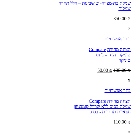
שמלת בת-מצווה- שושבינות – הלל תחרה
שמלות
350.00
₪
₪
בחר אפשרויות
תצוגה מהירה
Compare
טוניקה ונציה – ג'ינס
טוניקה
50.00
₪
135.00
₪
₪
בחר אפשרויות
תצוגה מהירה
Compare
שמלת בסיס ללא שרוול קומבניזון
חצאיות תחתיות - בסיס
110.00
₪
₪