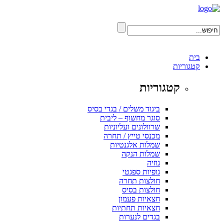
בית
קטגוריות
קטגוריות
ביגוד משלים / בגדי בסיס
סוגר מחשוף – ליבית
שרוולונים ועליוניות
מכנסי טייץ / תחרה
שמלות אלגנטיות
שמלות הנקה
גוזיה
גופיות ספגטי
חולצות תחרה
חולצות בסיס
חצאיות פעמון
חצאיות תחתיות
בגדים לנערות