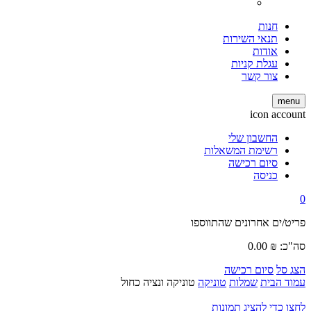
חנות
תנאי השירות
אודות
עגלת קניות
צור קשר
menu
icon account
החשבון שלי
רשימת המשאלות
סיום רכישה
כניסה
0
פריט/ים אחרונים שהתווספו
סה"כ:
₪
0.00
הצג סל
סיום רכישה
עמוד הבית
שמלות
טוניקה
טוניקה ונציה כחול
לחצו כדי להציג תמונות