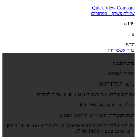
Quick View
Compare
שמלת פשתן – כפתורים
₪199
₪
חדש
בחר אפשרויות
פרטי העסק
שירות לקוחות:
טלפון: 03-7747737
שעות פעילות: א-ה בשעות 8:00-20:00 שרות לקוחות
מייל: info@shani-studio.co.il
חנות הסטודיו:
רחוב הרב לנדרס 8 רמת גן
שעות פעילות בחנות (
בתיאום מראש
): א-ו בשעות 10:00-14:00, ובנוסף
א,ב,ד,ה גם בשעות 17:00-19:00