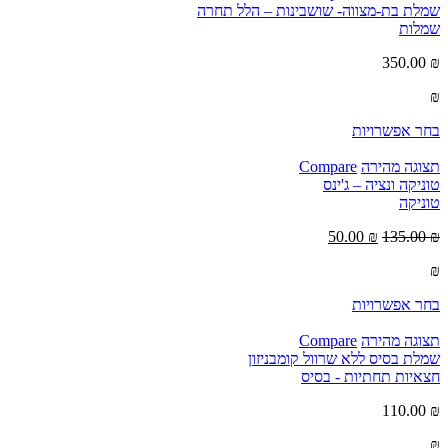
שמלת בת-מצווה- שושבינות – הלל תחרה
שמלות
350.00
₪
₪
בחר אפשרויות
תצוגה מהירה
Compare
טוניקה ונציה – ג'ינס
טוניקה
50.00
₪
135.00
₪
₪
בחר אפשרויות
תצוגה מהירה
Compare
שמלת בסיס ללא שרוול קומבניזון
חצאיות תחתיות - בסיס
110.00
₪
₪