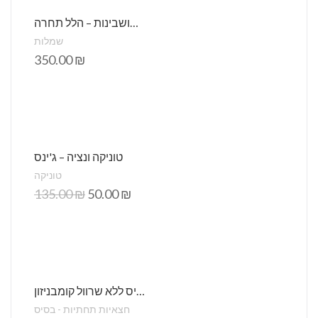
שמלת בת-מצווה- שושבינות – הלל תחרה
שמלות
350.00
₪
טוניקה ונציה – ג'ינס
טוניקה
135.00
₪
50.00
₪
שמלת בסיס ללא שרוול קומבניזון
חצאיות תחתיות - בסיס