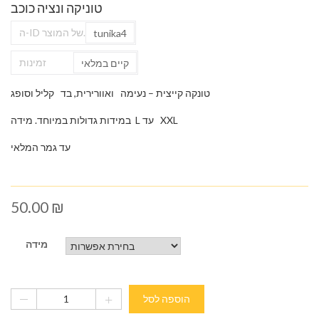
טוניקה ונציה כוכב
ה-ID של המוצר.
tunika4
זמינות
קיים במלאי
טונקה קייצית – נעימה ואוורירית, בד קליל וסופג
במידות גדולות במיוחד. מידה L עד XXL
עד גמר המלאי
50.00
₪
מידה
הוספה לסל