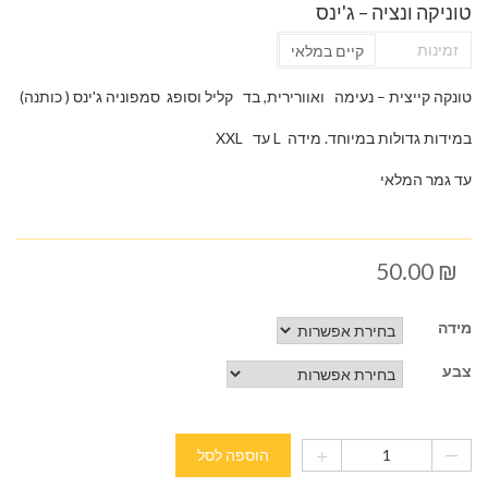
טוניקה ונציה – ג'ינס
זמינות
קיים במלאי
טונקה קייצית – נעימה ואוורירית, בד קליל וסופג סמפוניה ג'ינס ( כותנה)
במידות גדולות במיוחד. מידה L עד XXL
עד גמר המלאי
50.00
₪
מידה
צבע
הוספה לסל