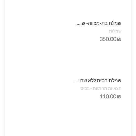
שמלת בת-מצווה- שושבינות – הלל תחרה
שמלות
350.00
₪
שמלת בסיס ללא שרוול קומבניזון
חצאיות תחתיות - בסיס
110.00
₪