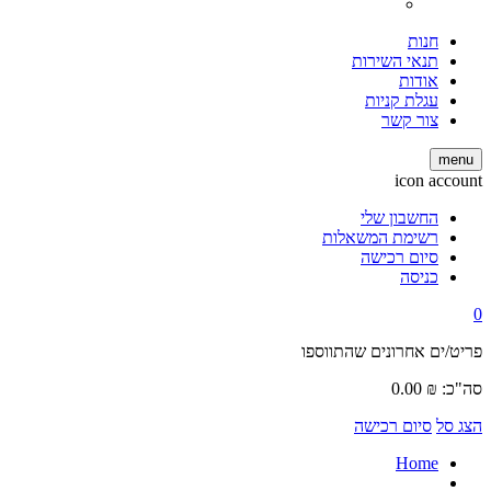
חנות
תנאי השירות
אודות
עגלת קניות
צור קשר
menu
icon account
החשבון שלי
רשימת המשאלות
סיום רכישה
כניסה
0
פריט/ים אחרונים שהתווספו
סה"כ:
₪
0.00
הצג סל
סיום רכישה
Home