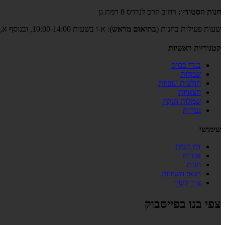
חנות הסטודיו:
רחוב הרב לנדרס 8 רמת גן
שעות פעילות בחנות (
בתיאום מראש
): א-ו בשעות 10:00-14:00, ובנוסף א,ב,ד,ה גם בשעות 17:00-19:00
קטגוריות ראשיות
בגדי בסיס
שמלות
חולצות וגופיות
חצאיות
שמלות הנקה
נערות
שימושי
דף הבית
אודות
חנות
תנאי השירות
צור קשר
צפי בנו בפייסבוק