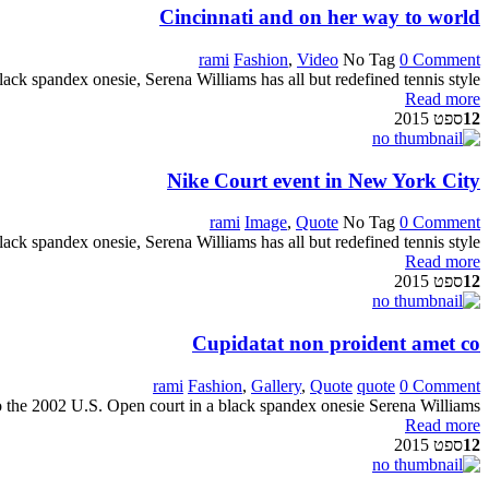
Cincinnati and on her way to world
rami
Fashion
,
Video
No Tag
0 Comment
ack spandex onesie, Serena Williams has all but redefined tennis style
Read more
12
ספט 2015
Nike Court event in New York City
rami
Image
,
Quote
No Tag
0 Comment
ack spandex onesie, Serena Williams has all but redefined tennis style
Read more
12
ספט 2015
Cupidatat non proident amet co
rami
Fashion
,
Gallery
,
Quote
quote
0 Comment
o the 2002 U.S. Open court in a black spandex onesie Serena Williams
Read more
12
ספט 2015