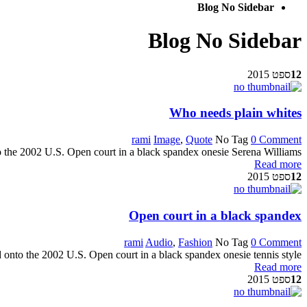
Blog No Sidebar
Blog No Sidebar
12
ספט 2015
Who needs plain whites
rami
Image
,
Quote
No Tag
0 Comment
o the 2002 U.S. Open court in a black spandex onesie Serena Williams
Read more
12
ספט 2015
Open court in a black spandex
rami
Audio
,
Fashion
No Tag
0 Comment
 onto the 2002 U.S. Open court in a black spandex onesie tennis style
Read more
12
ספט 2015