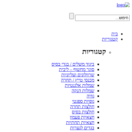
בית
קטגוריות
קטגוריות
ביגוד משלים / בגדי בסיס
סוגר מחשוף – ליבית
שרוולונים ועליוניות
מכנסי טייץ / תחרה
שמלות אלגנטיות
שמלות הנקה
גוזיה
גופיות ספגטי
חולצות תחרה
חולצות בסיס
חצאיות פעמון
חצאיות תחתיות
בגדים לנערות