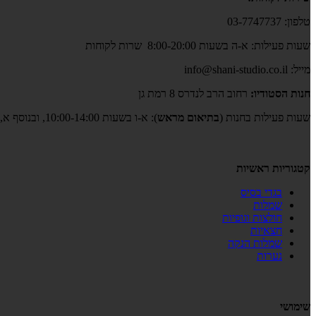
טלפון: 03-7747737
שעות פעילות: א-ה בשעות 8:00-20:00 שרות לקוחות
מייל: info@shani-studio.co.il
חנות הסטודיו:
רחוב הרב לנדרס 8 רמת גן
שעות פעילות בחנות (
בתיאום מראש
): א-ו בשעות 10:00-14:00, ובנוסף א,ב,ד,ה גם בשעות 17:00-19:00
קטגוריות ראשיות
בגדי בסיס
שמלות
חולצות וגופיות
חצאיות
שמלות הנקה
נערות
שימושי