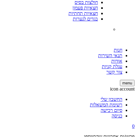
חולצות בסיס
חצאיות פעמון
חצאיות תחתיות
בגדים לנערות
חנות
תנאי השירות
אודות
עגלת קניות
צור קשר
menu
icon account
החשבון שלי
רשימת המשאלות
סיום רכישה
כניסה
0
פריט/ים אחרונים שהתווספו