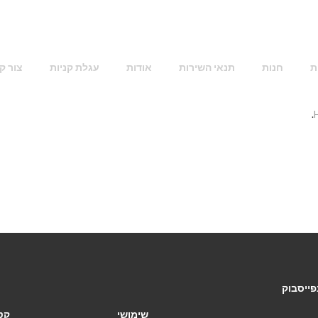
ת
חנות
תנאי השירות
אודות
עגלת קניות
צור ק
פייסבוק
שימושי
קט