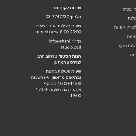
שירות לקוחות:
י בסיס
טלפון: 03-7747737
לות
שעות פעילות: א-ה בשעות
צות וגופיות
8:00-20:00 שרות לקוחות
איות
מייל: info@shani-
לות הנקה
studio.co.il
ות
חנות הסטודיו:
רחוב הרב
לנדרס 8 רמת גן
שעות פעילות בחנות
(
בתיאום מראש
): א-ו בשעות
10:00-14:00, ובנוסף
א,ב,ד,ה גם בשעות 17:00-
19:00