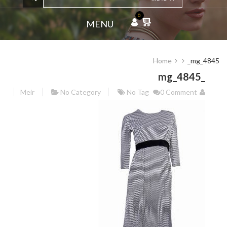
0
MENU
Home
_mg_4845
_mg_4845
Meir
No Category
No Tag
0 Comment